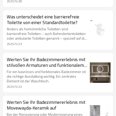
steigern können.
2025/5/28
Was unterscheidet eine barrierefreie
Toilette von einer Standardtoilette?
Anders als herkömmliche Toiletten sind
barrierefreie Toiletten – auch Behindertentoiletten
oder ambulante Toiletten genannt – speziell auf die
Bedürfnisse von Menschen mit eingeschränkter
2025/5/23
Mobilität zugeschnitten.
Werten Sie Ihr Badezimmererlebnis mit
stilvollen Armaturen und funktionalem
Design auf
Für ein luxuriöses und funktionales Badezimmer ist
die richtige Ausstattung wichtig. Ein zentrales
Element ist der Waschtisch.
2025/5/22
Werten Sie Ihr Badezimmererlebnis mit
Movewayda-Keramik auf
Bei der Renovierung oder Modernisierung eines