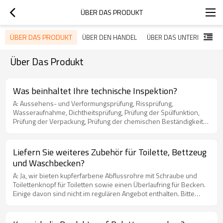
ÜBER DAS PRODUKT
ÜBER DAS PRODUKT
ÜBER DEN HANDEL
ÜBER DAS UNTERNEHMEN
Über Das Produkt
Was beinhaltet Ihre technische Inspektion?
A: Aussehens- und Verformungsprüfung, Rissprüfung,
Wasseraufnahme, Dichtheitsprüfung, Prüfung der Spülfunktion,
Prüfung der Verpackung, Prüfung der chemischen Beständigkeit
von Toiletten, Bidets und Becken.
Liefern Sie weiteres Zubehör für Toilette, Bettzeug
und Waschbecken?
A: Ja, wir bieten kupferfarbene Abflussrohre mit Schraube und
Toilettenknopf für Toiletten sowie einen Überlaufring für Becken.
Einige davon sind nicht im regulären Angebot enthalten. Bitte
informieren Sie sich bei unserem Vertriebsmitarbeiter.