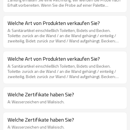
Erhalt vorbereiten. Wenn Sie die Probe auf einer Palette
verpacken müssen, informieren Sie uns bitte im Voraus. Wenn Sie
die Sendung selbst abwickeln möchten, wenden Sie sich bitte an
Ihren Spediteur / Kurier. Bitten Sie ihn, die Probe in unserem
Welche Art von Produkten verkaufen Sie?
Werk abzuholen. Die Fabrikadresse muss dann angegeben
A: Sanitärartikel einschließlich Toiletten, Bidets und Becken.
werden. Wenn Sie möchten, dass wir die Sendung für Sie
Toilette: zurück an die Wand / an die Wand gehängt / einteilig /
abwickeln, prüfen und zitieren wir Ihnen die Versandfracht und
zweiteilig. Bidet: zurück zur Wand / Wand aufgehängt. Becken:
bitten Sie vor der Lieferung um Ihre Zahlung.
über / unter Theke / Wand aufgehängt.
Welche Art von Produkten verkaufen Sie?
A: Sanitärartikel einschließlich Toiletten, Bidets und Becken.
Toilette: zurück an die Wand / an die Wand gehängt / einteilig /
zweiteilig. Bidet: zurück zur Wand / Wand aufgehängt. Becken:
über / unter Theke / Wand aufgehängt.
Welche Zertifikate haben Sie?
A: Wasserzeichen und Walisisch.
Welche Zertifikate haben Sie?
A: Wasserzeichen und Walisisch.