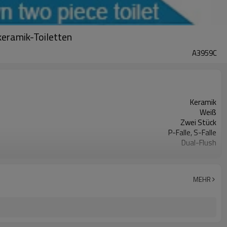
eramik-Toiletten
A3959C
Keramik
Weiß
Zwei Stück
P-Falle, S-Falle
Dual-Flush
3 l / 4,5 l
680 mm * 360 mm * 790 mm
Akzeptabel
MEHR