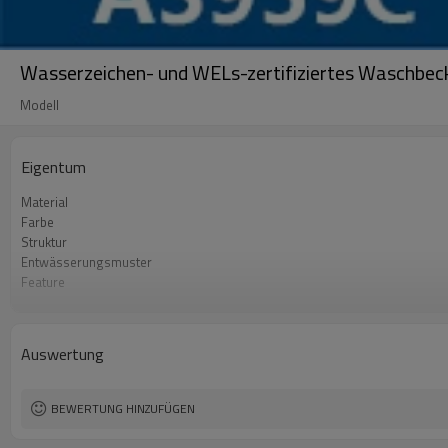
Wasserzeichen- und WELs-zertifiziertes Waschbec
Modell
Eigentum
Material
Farbe
Struktur
Entwässerungsmuster
Feature
Spülen
Größe
OEM
Auswertung
BEWERTUNG HINZUFÜGEN