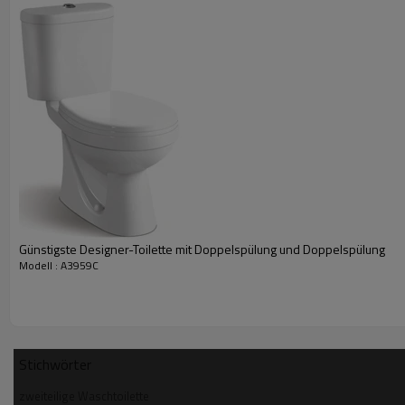
Spezifikationen
Maße
Modell
Spülmethode
Günstigste Designer-Toilette mit Doppelspülung und Doppelspülung
Breite
Modell : A3959C
Länge
Höhe
Pfannenhöhe
P Falle Aufbruch
Stichwörter
Eigenschaften
zweiteilige Waschtoilette