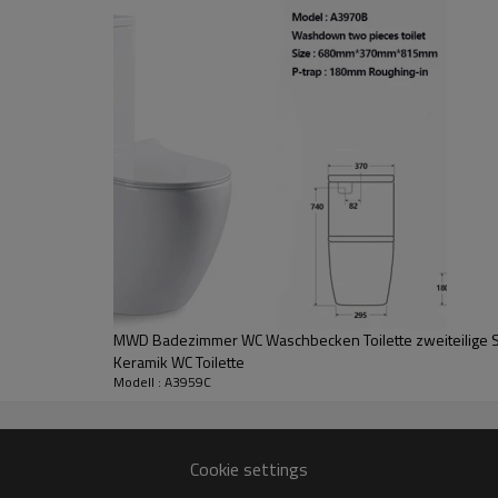
A3959C
Abwaschen
360mm
MWD Badezimmer WC Waschbecken Toilette zweiteilige S
680 mm
Keramik WC Toilette
790mm （ganz）
Modell : A3959C
400mm （Keramikteil ohne Sitz）
180mm
Cookie settings