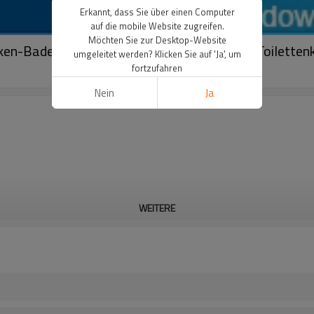
Erkannt, dass Sie über einen Computer
auf die mobile Website zugreifen.
Möchten Sie zur Desktop-Website
ken-Badezimmer-Badeanzug für zweiteilige Toilettenk
umgeleitet werden? Klicken Sie auf 'Ja', um
fortzufahren
Nein
Ja
WEITERE