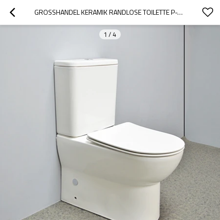
GROSSHANDEL KERAMIK RANDLOSE TOILETTE P-TRAP DUAL-FLUSH-TOILETTE 3 / 4.5L ZURÜCK ZUR WAND ZWEITEILIGE TOILETTE ENG GEKOPPELTE TOILETTE WC BAD SANITÄR-TOILETTE
1
/
4