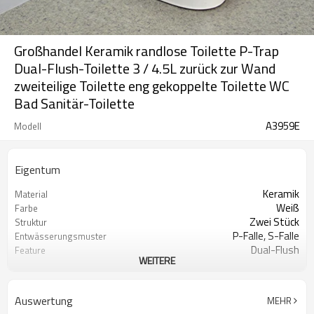
Großhandel Keramik randlose Toilette P-Trap
Dual-Flush-Toilette 3 / 4.5L zurück zur Wand
zweiteilige Toilette eng gekoppelte Toilette WC
Bad Sanitär-Toilette
A3959E
Modell
Eigentum
Keramik
Material
Weiß
Farbe
Zwei Stück
Struktur
P-Falle, S-Falle
Entwässerungsmuster
Dual-Flush
Feature
WEITERE
3 l / 4,5 l
Spülen
620 mm * 380 mm * 810 mm
Größe
Akzeptabel
OEM
Auswertung
MEHR