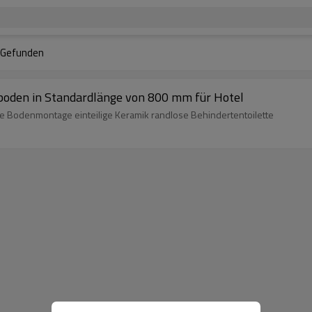
Gefunden
boden in Standardlänge von 800 mm für Hotel
 Bodenmontage einteilige Keramik randlose Behindertentoilette