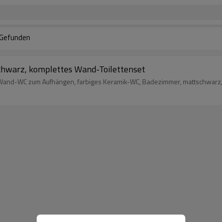
Gefunden
hwarz, komplettes Wand-Toilettenset
Wand-WC zum Aufhängen, farbiges Keramik-WC, Badezimmer, mattschwarz,