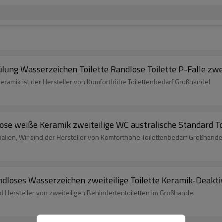
g Wasserzeichen Toilette Randlose Toilette P-Falle zweit
eramik ist der Hersteller von Komforthöhe Toilettenbedarf Großhandel
se weiße Keramik zweiteilige WC australische Standard To
lien, Wir sind der Hersteller von Komforthöhe Toilettenbedarf Großhande
ndloses Wasserzeichen zweiteilige Toilette Keramik-Deaktiv
nd Hersteller von zweiteiligen Behindertentoiletten im Großhandel