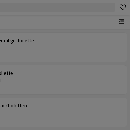
eilige Toilette
ilette
l
iertoiletten