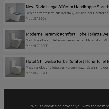
New Style Länge 800mm Handicappe Standard
Behindertentoilette aus Keramik, Wir sind der Herstelle
Modell:A3904
Moderne Keramik Komfort Höhe Toilette weiße
MWD Randlose Toilette aus keramischen Materialien. Wir 
Modell:A3988E
Hotel Stil weiße Farbe Komfort Höhe Toilet
MWD randlose Toilette aus Keramikmaterial, Wir sind de
Modell:A3970E
We use cookies to provide you with the best pos