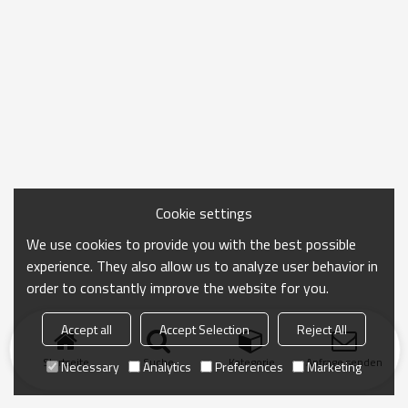
Cookie settings
We use cookies to provide you with the best possible
experience. They also allow us to analyze user behavior in
order to constantly improve the website for you.
Accept all
Accept Selection
Reject All
Startseite
Suche
Kategorie
Anfrage senden
Necessary
Analytics
Preferences
Marketing