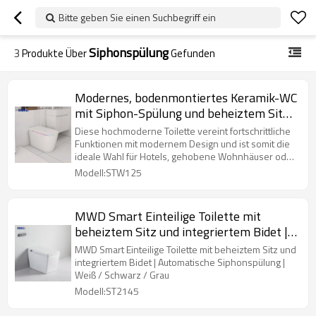
Bitte geben Sie einen Suchbegriff ein
Siphonspülung
3
Produkte Über
Gefunden
Modernes, bodenmontiertes Keramik-WC
mit Siphon-Spülung und beheiztem Sitz
– Erweiterte Funktionen für Hotels und
Diese hochmoderne Toilette vereint fortschrittliche
moderne Badezimmer
Funktionen mit modernem Design und ist somit die
ideale Wahl für Hotels, gehobene Wohnhäuser oder
Gewerberäume.
Modell:STW125
MWD Smart Einteilige Toilette mit
beheiztem Sitz und integriertem Bidet |
Automatische Siphonspülung | Weiß /
MWD Smart Einteilige Toilette mit beheiztem Sitz und
Schwarz / Grau
integriertem Bidet | Automatische Siphonspülung |
Weiß / Schwarz / Grau
Modell:ST2145