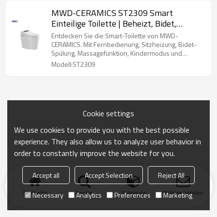
MWD-CERAMICS ST2309 Smart
Einteilige Toilette | Beheizt, Bidet,
Fernbedienung, Siphonspülung
Entdecken Sie die Smart-Toilette von MWD-
CERAMICS. Mit Fernbedienung, Sitzheizung, Bidet-
Spülung, Massagefunktion, Kindermodus und
Stromausfallspülung. Zertifiziert, wasserdicht und
Modell:ST2309
stilvoll.
Cookie settings
We use cookies to provide you with the best possible
experience. They also allow us to analyze user behavior in
order to constantly improve the website for you.
Accept all
Accept Selection
Reject All
Startseite
Suche
Kategorie
Anfrage senden
Necessary
Analytics
Preferences
Marketing