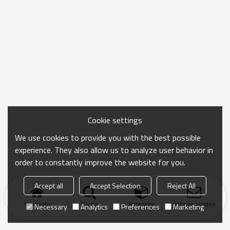
Cookie settings
We use cookies to provide you with the best possible
experience. They also allow us to analyze user behavior in
order to constantly improve the website for you.
Accept all
Accept Selection
Reject All
Startseite
Suche
Kategorie
Anfrage senden
Necessary
Analytics
Preferences
Marketing