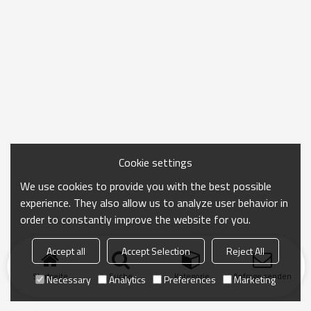
Cookie settings
We use cookies to provide you with the best possible
experience. They also allow us to analyze user behavior in
order to constantly improve the website for you.
Accept all
Accept Selection
Reject All
Startseite
Suche
Kategorie
Anfrage senden
Necessary
Analytics
Preferences
Marketing