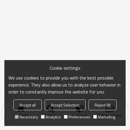
Cookie settings
We use cookies to provide you with the best possible
experience. They also allow us to analyze user behavior in
order to constantly improve the website for you.
Accept all
Accept Selection
Reject All
Startseite
Suche
Kategorie
Anfrage senden
Necessary
Analytics
Preferences
Marketing