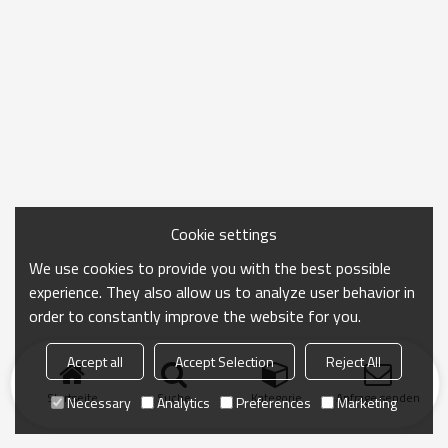
Cookie settings
We use cookies to provide you with the best possible
experience. They also allow us to analyze user behavior in
order to constantly improve the website for you.
Accept all
Accept Selection
Reject All
Startseite
Suche
Kategorie
Anfrage senden
Necessary
Analytics
Preferences
Marketing