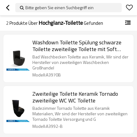
Bitte geben Sie einen Suchbegriff ein
Hochglanz-Toilette
2
Produkte Über
Gefunden
Washdown Toilette Spülung schwarze
Toilette zweiteilige Toilette mit Soft
Close Toilettensitz Keramik Toilette
Bad Waschbecken Toilette aus Keramik, Wir sind der
Großhandel
Hersteller von zweiteiligen Waschbecken
Großhandel
Modell:A3970B
Zweiteilige Toilette Keramik Tornado
zweiteilige WC WC Toilette
Badezimmer Tornado Toilette aus Keramik
Materialien, Wir sind der Hersteller von zweiteiligen
Tornado Toilette Versorgung und G
Modell:A3992-B