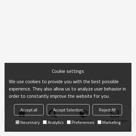
Cookie settings
We use cookies to provide you with the best possible
experience. They also allow us to analyze user behavior in
order to constantly improve the website for you.
Accept all
Accept Selection
Reject All
Startseite
Suche
Kategorie
Anfrage senden
Necessary
Analytics
Preferences
Marketing