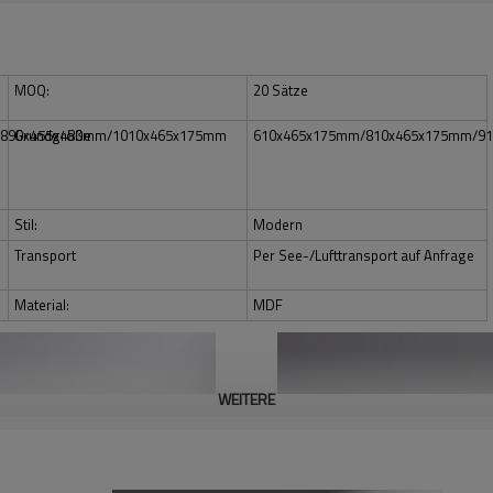
MOQ:
20 Sätze
/890x455x480mm/1010x465x175mm
Grundgröße:
610x465x175mm/810x465x175mm/9
Stil:
Modern
Transport
Per See-/Lufttransport auf Anfrage
Material:
MDF
WEITERE