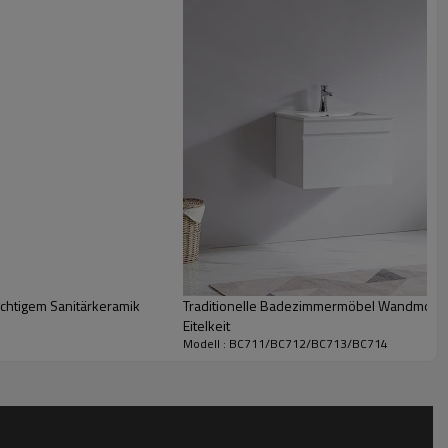
htigem Sanitärkeramik
Traditionelle Badezimmermöbel Wandmonta
Eitelkeit
Modell : BC711/BC712/BC713/BC714