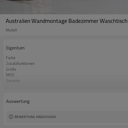
Australien Wandmontage Badezimmer Waschtisch 
Modell
Eigentum
Farbe
Zusatzfunktionen
Größe
MOQ
Garantie
OEM
Korpusmaterial
Installationstyp
Auswertung
BEWERTUNG HINZUFÜGEN