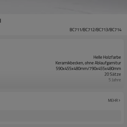
l
BC711/BC712/BC713/BC714
Helle Holzfarbe
Keramikbecken, ohne Ablaufgarnitur
590x455x480mm/790x455x480mm
20 Sätze
5 Jahre
Akzeptabel
MDF
Wandmontierter Schrank
MEHR