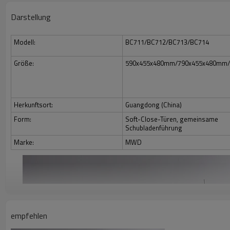
Darstellung
Modell:
BC711/BC712/BC713/BC714
Größe:
590x455x480mm/790x455x480mm
Herkunftsort:
Guangdong (China)
Form:
Soft-Close-Türen, gemeinsame
Schubladenführung
Marke:
MWD
empfehlen