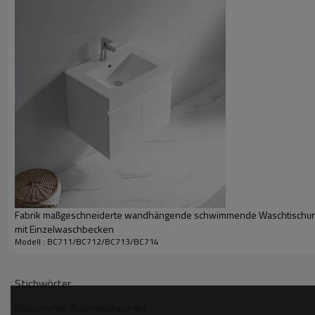
Fabrik maßgeschneiderte wandhängende schwimmende Waschtischun
mit Einzelwaschbecken
Modell : BC711/BC712/BC713/BC714
Stichwörter
Badezimmer-Waschtischschrank