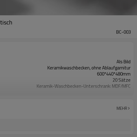
tisch
BC-003
Als Bild
Keramikwaschbecken, ohne Ablaufgarnitur
600*440*480mm
20 Sätze
Keramik-Waschbecken-Unterschrank: MDF/MFC
Akzeptabel
Soft-Close-Türen, gemeinsame Schubladenführung
Wandmontierter Schrank
MEHR