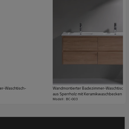
er-Waschtisch-
Wandmontierter Badezimmer-Waschtisch au
aus Sperrholz mit Keramikwaschbecken
Modell : BC-003