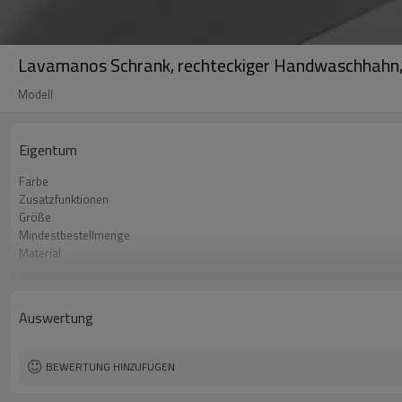
Lavamanos Schrank, rechteckiger Handwaschhahn,
Modell
Eigentum
Farbe
Zusatzfunktionen
Größe
Mindestbestellmenge
Material
OEM
Form
Installationstyp
Auswertung
BEWERTUNG HINZUFÜGEN