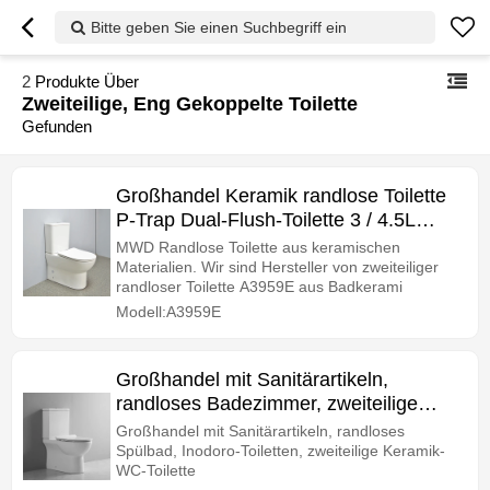
Bitte geben Sie einen Suchbegriff ein
2
Produkte Über
Zweiteilige, Eng Gekoppelte Toilette
Gefunden
Großhandel Keramik randlose Toilette
P-Trap Dual-Flush-Toilette 3 / 4.5L
zurück zur Wand zweiteilige Toilette
MWD Randlose Toilette aus keramischen
eng gekoppelte Toilette WC Bad
Materialien. Wir sind Hersteller von zweiteiliger
randloser Toilette A3959E aus Badkerami
Sanitär-Toilette
Modell:A3959E
Großhandel mit Sanitärartikeln,
randloses Badezimmer, zweiteilige
Toilette aus Inodoro-Keramik
Großhandel mit Sanitärartikeln, randloses
Spülbad, Inodoro-Toiletten, zweiteilige Keramik-
WC-Toilette