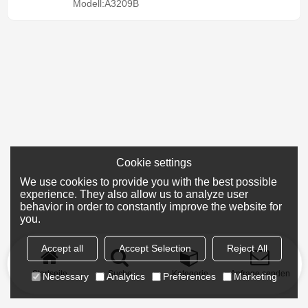
Modell:A3209B
Cookie settings
We use cookies to provide you with the best possible
experience. They also allow us to analyze user
behavior in order to constantly improve the website for
you.
Accept all
Accept Selection
Reject All
Startseite
Suche
Kategorie
Anfrage senden
Necessary
Analytics
Preferences
Marketing